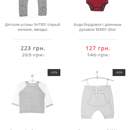
Детские штаны SHT001 (серый
Боди бордовое с длинным
меланж, звезды)
рукавом BD001-2bor
223 грн.
127 грн.
263 грн.
146 грн.
-45%
-40%