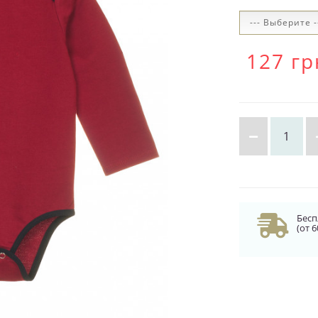
127 гр
Бесп
(от 6