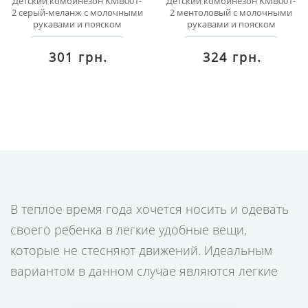
Детский комбинезон KMB001-
Детский комбинезон KMB001-
2 серый-меланж c молочными
2 ментоловый c молочными
рукавами и пояском
рукавами и пояском
301 грн.
324 грн.
В теплое время года хочется носить и одевать
своего ребенка в легкие удобные вещи,
которые не стесняют движений. Идеальным
вариантом в данном случае являются легкие
трикотажные комбинезоны или ромперы –