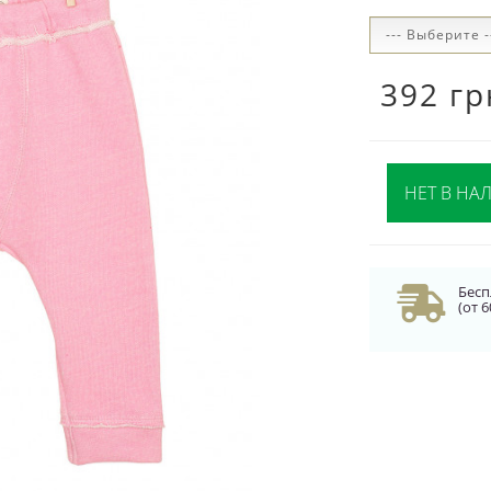
392 гр
НЕТ В НА
Бесп
(от 6