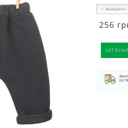
256 гр
НЕТ В НА
Бесп
(от 6