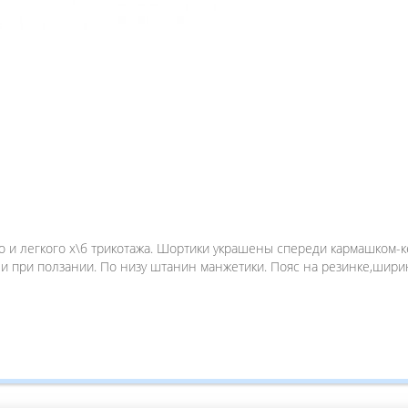
о и легкого х\б трикотажа. Шортики украшены спереди кармашком-ке
и при ползании. По низу штанин манжетики. Пояс на резинке,ширин