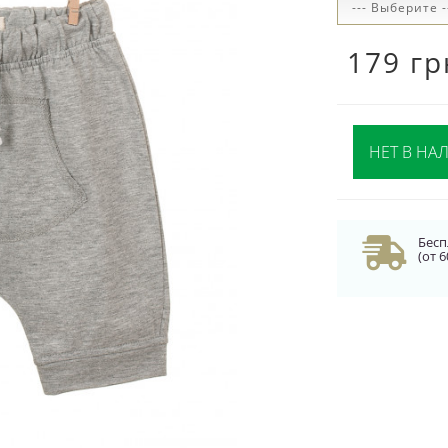
179 гр
НЕТ В НА
Бесп
(от 6