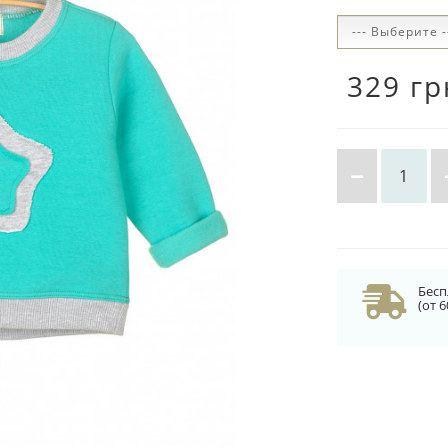
329 гр
Бесп
(от 6